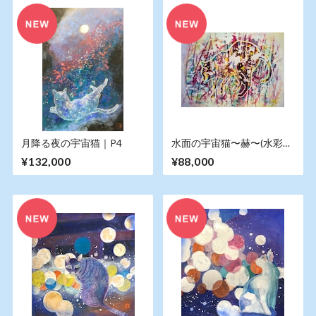
月降る夜の宇宙猫｜P4
水面の宇宙猫〜赫〜(水彩
画)｜八切りサイズ
¥132,000
¥88,000