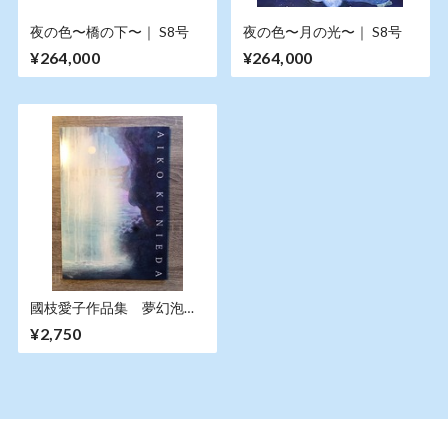
夜の色〜橋の下〜｜ S8号
夜の色〜月の光〜｜ S8号
¥264,000
¥264,000
國枝愛子作品集 夢幻泡影
｜ A4、厚さ5.5mm
¥2,750